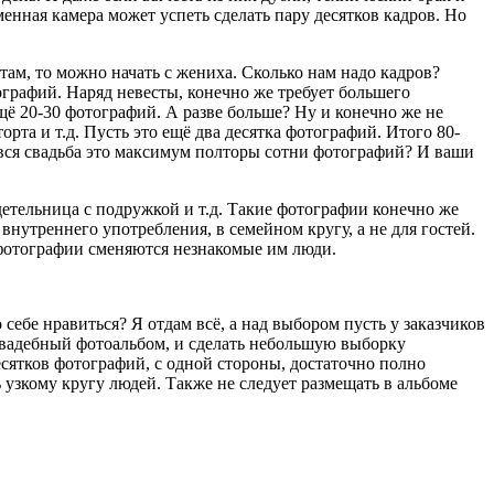
менная камера может успеть сделать пару десятков кадров. Но
ам, то можно начать с жениха. Сколько нам надо кадров?
тографий. Наряд невесты, конечно же требует большего
щё 20-30 фотографий. А разве больше? Ну и конечно же не
рта и т.д. Пусть это ещё два десятка фотографий. Итого 80-
о вся свадьба это максимум полторы сотни фотографий? И ваши
детельница с подружкой и т.д. Такие фотографии конечно же
внутреннего употребления, в семейном кругу, а не для гостей.
 фотографии сменяются незнакомые им люди.
 себе нравиться? Я отдам всё, а над выбором пусть у заказчиков
ш свадебный фотоальбом, и сделать небольшую выборку
есятков фотографий, с одной стороны, достаточно полно
узкому кругу людей. Также не следует размещать в альбоме