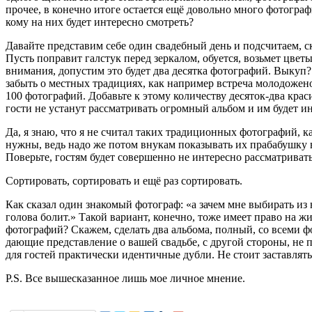
прочее, в конечно итоге остается ещё довольно много фотограф
кому на них будет интересно смотреть?
Давайте представим себе один свадебный день и подсчитаем, с
Пусть поправит галстук перед зеркалом, обуется, возьмет цвет
внимания, допустим это будет два десятка фотографий. Выкуп? 
забыть о местных традициях, как например встреча молодоженов
100 фотографий. Добавьте к этому количеству десяток-два кра
гости не устанут рассматривать огромный альбом и им будет ин
Да, я знаю, что я не считал таких традиционных фотографий, 
нужны, ведь надо же потом внукам показывать их прабабушку в 
Поверьте, гостям будет совершенно не интересно рассматриват
Сортировать, сортировать и ещё раз сортировать.
Как сказал один знакомый фотограф: «а зачем мне выбирать из н
голова болит.» Такой вариант, конечно, тоже имеет право на ж
фотографий? Скажем, сделать два альбома, полный, со всеми фо
дающие представление о вашей свадьбе, с другой стороны, не 
для гостей практически идентичные дубли. Не стоит заставлять
P.S. Все вышесказанное лишь мое личное мнение.