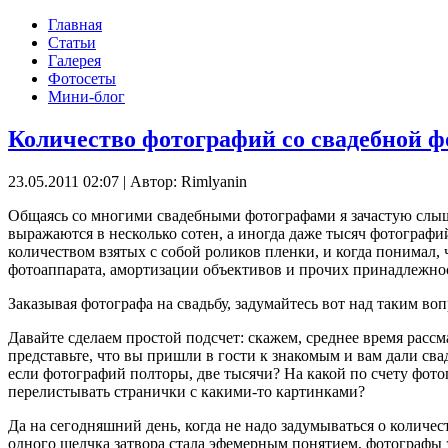
Главная
Статьи
Галерея
Фотосеты
Мини-блог
Количество фотографий со свадебной ф
23.05.2011 02:07
|
Автор: Rimlyanin
Общаясь со многими свадебными фотографами я зачастую слышу 
выражаются в несколько сотен, а иногда даже тысяч фотографи
количеством взятых с собой роликов пленки, и когда понимал, ч
фотоаппарата, амортизации объективов и прочих принадлежност
Заказывая фотографа на свадьбу, задумайтесь вот над таким во
Давайте сделаем простой подсчет: скажем, среднее время рассм
представьте, что вы пришли в гости к знакомым и вам дали сва
если фотографий полторы, две тысячи? На какой по счету фот
перелистывать странички с какими-то картинками?
Да на сегодняшний день, когда не надо задумываться о количе
одного щелчка затвора стала эфемерным понятием, фотографы з