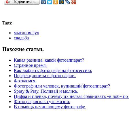
Поділитися…
Tags:
мысли вслух
свадьба
Похожие статьи.
Какая разница, какой фотоаппарат?
Странное время.
Как выбрать фотографа на фотосессию.
Перфекционизм в фотографии.
Фоткаемся.
Фотограф или человек, купивший фотоаппарат?
Spray & Pray. Поливай и молись.
Цифра и пленка, почему их нельзя сравнивать «в лоб» по
Фотография как суть жизни.
В помощь начинающему фотографу.