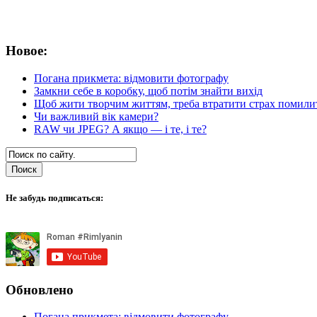
Новое:
Погана прикмета: відмовити фотографу
Замкни себе в коробку, щоб потім знайти вихід
Щоб жити творчим життям, треба втратити страх помили
Чи важливий вік камери?
RAW чи JPEG? А якщо — і те, і те?
Не забудь подписаться:
Обновлено
Погана прикмета: відмовити фотографу