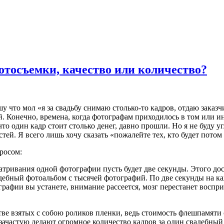
отосъемки, качество или количество?
что мол «я за свадьбу снимаю столько-то кадров, отдаю заказч
й. Конечно, времена, когда фотографам приходилось в том или и
то один кадр стоит столько денег, давно прошли. Но я не буду у
ей. Я всего лишь хочу сказать «пожалейте тех, кто будет потом
просом:
атривания одной фотографии пусть будет две секунды. Этого дос
дебный фотоальбом с тысячей фотографий. По две секунды на каж
ографии вы устанете, внимание рассеется, мозг перестанет вос
стве взятых с собою роликов пленки, ведь стоимость флешпамяти
ачастую делают огромное количество кадров за один свадебный 