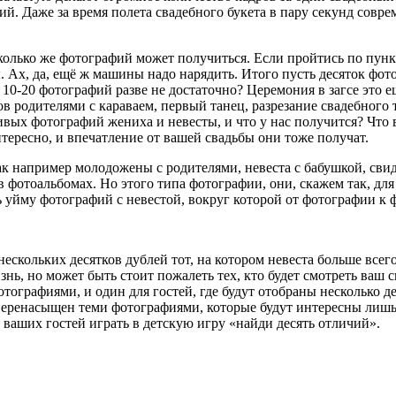
ий. Даже за время полета свадебного букета в пару секунд совре
колько же фотографий может получиться. Если пройтись по пункт
ы. Ах, да, ещё ж машины надо нарядить. Итого пусть десяток фо
10-20 фотографий разве не достаточно? Церемония в загсе это е
 родителями с караваем, первый танец, разрезание свадебного то
сивых фотографий жениха и невесты, и что у нас получится? Чт
тересно, и впечатление от вашей свадьбы они тоже получат.
как например молодожены с родителями, невеста с бабушкой, сви
фотоальбомах. Но этого типа фотографии, они, скажем так, для 
ь уйму фотографий с невестой, вокруг которой от фотографии к
ескольких десятков дублей тот, на котором невеста больше всего
изнь, но может быть стоит пожалеть тех, кто будет смотреть ва
тографиями, и один для гостей, где будут отобраны несколько д
перенасыщен теми фотографиями, которые будут интересны лишь 
 ваших гостей играть в детскую игру «найди десять отличий».