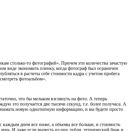
икам столько-то фотографий». Причем эти количества зачастую
ном виде экономить пленку, когда фотограф был ограничен
глубляться в расчеты себе стоимости кадра с учетом пробега
 смотреть фотоальбом».
таточно, что бы мельком взглянуть на фото. А теперь
дую это получается две тысячи секунд, т.е. более получаса. А
принимать новую однотипную информацию, и вы будете просто
 с каждым днем все ниже, а объемы все больше, и стоимость
день. И даже если вычесть из них дубли, технический брак и