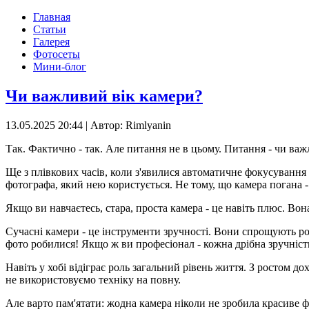
Главная
Статьи
Галерея
Фотосеты
Мини-блог
Чи важливий вік камери?
13.05.2025 20:44
|
Автор: Rimlyanin
Так. Фактично - так. Але питання не в цьому. Питання - чи важ
Ще з плівкових часів, коли з'явилися автоматичне фокусування 
фотографа, який нею користується. Не тому, що камера погана 
Якщо ви навчаєтесь, стара, проста камера - це навіть плюс. Вон
Сучасні камери - це інструменти зручності. Вони спрощують робо
фото робилися! Якщо ж ви професіонал - кожна дрібна зручність
Навіть у хобі відіграє роль загальний рівень життя. З ростом д
не використовуємо техніку на повну.
Але варто пам'ятати: жодна камера ніколи не зробила красиве 