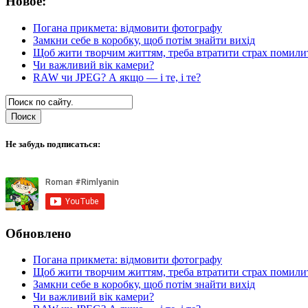
Новое:
Погана прикмета: відмовити фотографу
Замкни себе в коробку, щоб потім знайти вихід
Щоб жити творчим життям, треба втратити страх помили
Чи важливий вік камери?
RAW чи JPEG? А якщо — і те, і те?
Не забудь подписаться:
Обновлено
Погана прикмета: відмовити фотографу
Щоб жити творчим життям, треба втратити страх помили
Замкни себе в коробку, щоб потім знайти вихід
Чи важливий вік камери?