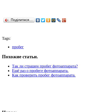
Поділитися…
Tags:
пробег
Похожие статьи.
Так ли страшен пробег фотоаппарата?
Ещё раз о пробеге фотоаппарата.
Как проверить пробег фотоаппарата.