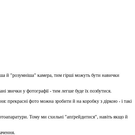
віша й "розумніша" камера, тим гірші можуть бути навички
ні звички у фотографії - тим легше буде їх позбутися.
ня: прекрасні фото можна зробити й на коробку з діркою - і такі
 фотоапаратури. Тому ми схильні "апґрейдитися", навіть якщо й
ачення.