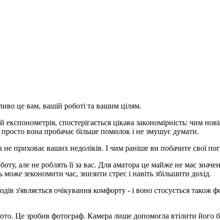
ливо це вам, вашій роботі та вашим цілям.
й експонометрія, спостерігається цікава закономірність: чим но
- просто вона пробачає більше помилок і не змушує думати.
а не приховає ваших недоліків. І чим раніше ви побачите свої пога
ту, але не роблять її за вас. Для аматора це майже не має значен
 може зекономити час, знизити стрес і навіть збільшити дохід.
оходів з'являється очікування комфорту - і воно стосується також
фото. Це зробив фотограф. Камера лише допомогла втілити його б