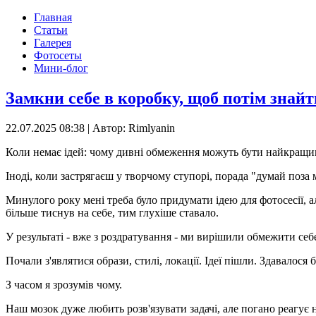
Главная
Статьи
Галерея
Фотосеты
Мини-блог
Замкни себе в коробку, щоб потім знайт
22.07.2025 08:38
|
Автор: Rimlyanin
Коли немає ідей: чому дивні обмеження можуть бути найкращи
Іноді, коли застрягаєш у творчому ступорі, порада "думай поза 
Минулого року мені треба було придумати ідею для фотосесії, ал
більше тиснув на себе, тим глухіше ставало.
У результаті - вже з роздратування - ми вирішили обмежити себ
Почали з'являтися образи, стилі, локації. Ідеї пішли. Здавалося 
З часом я зрозумів чому.
Наш мозок дуже любить розв'язувати задачі, але погано реагує 