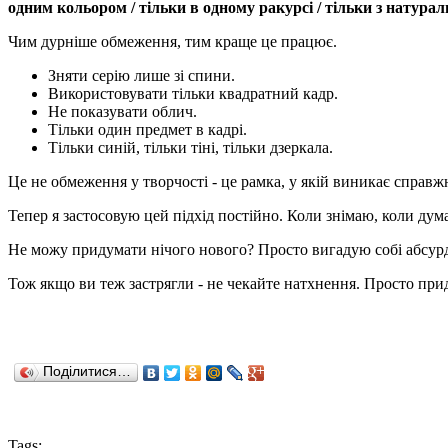
одним кольором / тільки в одному ракурсі / тільки з натура
Чим дурніше обмеження, тим краще це працює.
Зняти серію лише зі спини.
Використовувати тільки квадратний кадр.
Не показувати облич.
Тільки один предмет в кадрі.
Тільки синій, тільки тіні, тільки дзеркала.
Це не обмеження у творчості - це рамка, у якій виникає справж
Тепер я застосовую цей підхід постійно. Коли знімаю, коли ду
Не можу придумати нічого нового? Просто вигадую собі абсурдне
Тож якщо ви теж застрягли - не чекайте натхнення. Просто прид
Поділитися…
Tags: