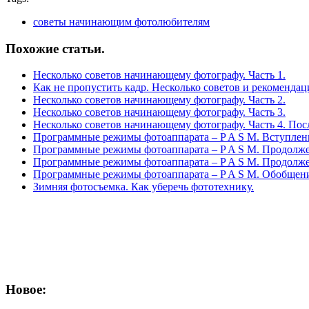
советы начинающим фотолюбителям
Похожие статьи.
Несколько советов начинающему фотографу. Часть 1.
Как не пропустить кадр. Несколько советов и рекомендац
Несколько советов начинающему фотографу. Часть 2.
Несколько советов начинающему фотографу. Часть 3.
Несколько советов начинающему фотографу. Часть 4. Пос
Программные режимы фотоаппарата – P A S M. Вступлен
Программные режимы фотоаппарата – P A S M. Продолжен
Программные режимы фотоаппарата – P A S M. Продолж
Программные режимы фотоаппарата – P A S M. Обобщен
Зимняя фотосъемка. Как уберечь фототехнику.
Новое: