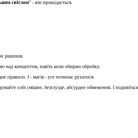
льним світлом
" - він прокидається.
нє рішення.
маю над концептом, навіть коли обираю обробку.
 правило. І - магія - усе починає рухатися.
умайте собі смішне, безглузде, абсурдне обмеження. І подивіться