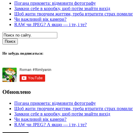
Погана прикмета: відмовити фотографу
Замкни себе в коробку, щоб потім знайти вихід
Щоб жити творчим життям, треба втратити страх помили
Чи важливий вік камери?
RAW чи JPEG? А якщо — і те, і те?
Не забудь подписаться:
Обновлено
Погана прикмета: відмовити фотографу
Щоб жити творчим життям, треба втратити страх помили
Замкни себе в коробку, щоб потім знайти вихід
Чи важливий вік камери?
RAW чи JPEG? А якщо — і те, і те?