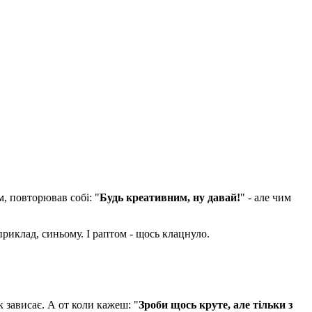
м, повторював собі: "
Будь креативним, ну давай!
" - але чим
приклад, синьому. І раптом - щось клацнуло.
к зависає. А от коли кажеш: "
Зроби щось круте, але тільки з