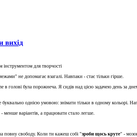
и вихід
м інструментом для творчості
межами" не допомагає взагалі. Навпаки - стає тільки гірше.
е в голові була порожнеча. Я сидів над цією задачею день за дне
е буквально однією умовою: знімати тільки в одному кольорі. На
б - менше варіантів, а працювати стало легше.
на повну свободу. Коли ти кажеш собі "
зроби щось круте
" - мозо