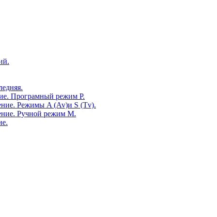
ий.
ледняя.
ие. Програмный режим P.
ие. Режимы A (Av)и S (Tv).
ение. Ручной режим M.
ие.