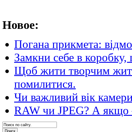
Новое:
Погана прикмета: відм
Замкни себе в коробку,
Щоб жити творчим житт
помилитися.
Чи важливий вік камер
RAW чи JPEG? А якщо — 