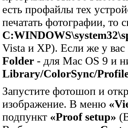
есть профайлы тех устрой
печатать фотографии, то с
C:WINDOWS\system32\spo
Vista и XP). Если же у ва
Folder
- для Mac OS 9 и н
Library/ColorSync/Profil
Запустите фотошоп и откр
изображение. В меню
«Vi
подпункт
«Proof setup»
(В