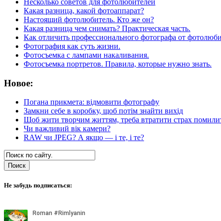
Несколько советов для фотолюбителей
Какая разница, какой фотоаппарат?
Настоящий фотолюбитель. Кто же он?
Какая разница чем снимать? Практическая часть.
Как отличить профессионального фотографа от фотолюби
Фотография как суть жизни.
Фотосъемка с лампами накаливания.
Фотосъемка портретов. Правила, которые нужно знать.
Новое:
Погана прикмета: відмовити фотографу
Замкни себе в коробку, щоб потім знайти вихід
Щоб жити творчим життям, треба втратити страх помили
Чи важливий вік камери?
RAW чи JPEG? А якщо — і те, і те?
Не забудь подписаться: