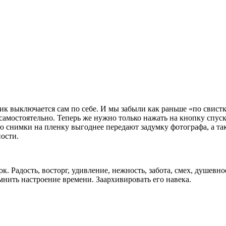
ик выключается сам по себе. И мы забыли как раньше «по свистк
амостоятельно. Теперь же нужно только нажать на кнопку спуска
снимки на пленку выгоднее передают задумку фотографа, а такж
ости.
Радость, восторг, удивление, нежность, забота, смех, душевное
нить настроение времени. Заархивировать его навека.