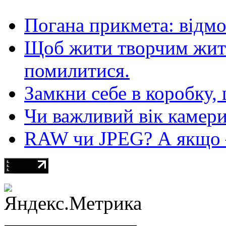
Погана прикмета: відм
Щоб жити творчим житт
помилитися.
Замкни себе в коробку,
Чи важливий вік камер
RAW чи JPEG? А якщо — 