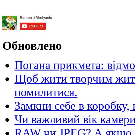
Обновлено
Погана прикмета: відм
Щоб жити творчим житт
помилитися.
Замкни себе в коробку,
Чи важливий вік камер
RAW чи JPEG? А якщо — 