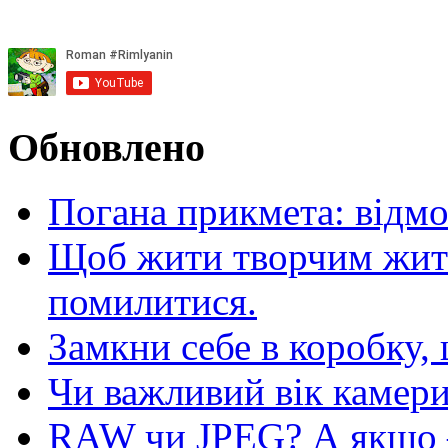
Обновлено
Погана прикмета: відм
Щоб жити творчим житт
помилитися.
Замкни себе в коробку,
Чи важливий вік камер
RAW чи JPEG? А якщо — 