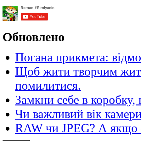
Обновлено
Погана прикмета: відм
Щоб жити творчим житт
помилитися.
Замкни себе в коробку,
Чи важливий вік камер
RAW чи JPEG? А якщо — 