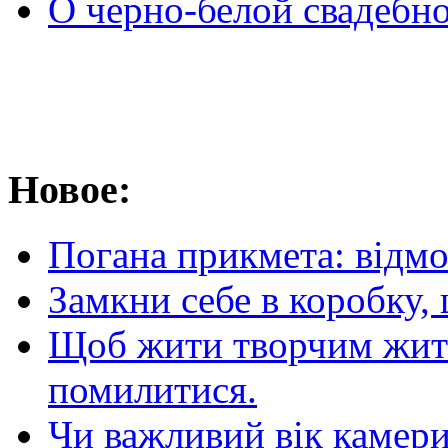
О черно-белой свадебн
Новое:
Погана прикмета: відм
Замкни себе в коробку,
Щоб жити творчим житт
помилитися.
Чи важливий вік камер