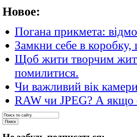
Новое:
Погана прикмета: відм
Замкни себе в коробку,
Щоб жити творчим житт
помилитися.
Чи важливий вік камер
RAW чи JPEG? А якщо — 
Не забудь подписаться: