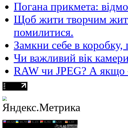
Погана прикмета: відм
Щоб жити творчим житт
помилитися.
Замкни себе в коробку,
Чи важливий вік камер
RAW чи JPEG? А якщо — 