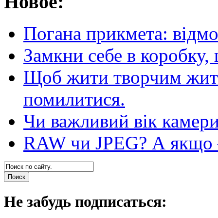
Новое:
Погана прикмета: відм
Замкни себе в коробку,
Щоб жити творчим житт
помилитися.
Чи важливий вік камер
RAW чи JPEG? А якщо — 
Не забудь подписаться: