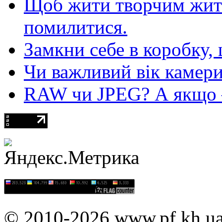
Щоб жити творчим житт
помилитися.
Замкни себе в коробку,
Чи важливий вік камер
RAW чи JPEG? А якщо — 
© 2010-2026 www.pf.kh.u