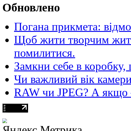
Обновлено
Погана прикмета: відм
Щоб жити творчим житт
помилитися.
Замкни себе в коробку,
Чи важливий вік камер
RAW чи JPEG? А якщо — 