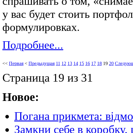
спрашивать о том, «снимае
у вас будет стоить портфол
формулировках.
Подробнее...
<<
Первая
<
Предыдущая
11
12
13
14
15
16
17
18
19
20
Следую
Страница 19 из 31
Новое:
Погана прикмета: відм
Замкни себе в коробку,