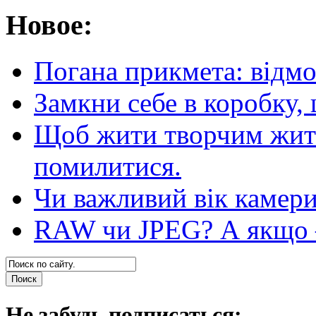
Новое:
Погана прикмета: відм
Замкни себе в коробку,
Щоб жити творчим житт
помилитися.
Чи важливий вік камер
RAW чи JPEG? А якщо — 
Не забудь подписаться: